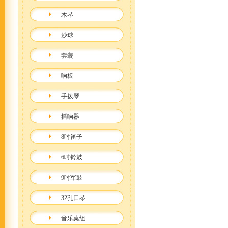
木琴
沙球
套装
响板
手拨琴
摇响器
8吋笛子
6吋铃鼓
9吋军鼓
32孔口琴
音乐桌组